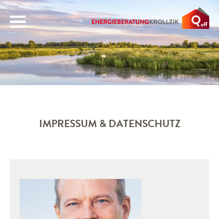
PROFIL
ÜBER UNS
NETZWERK
IMPRESSUM & DATENSCHUTZ
ZERTIFIZIERUNGEN
LEISTUNGEN
WOHNGEBÄUDE
NICHTWOHNGEBÄUDE
REFERENZEN