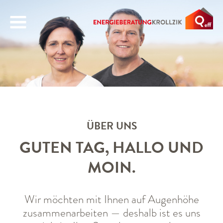
PROFIL
ÜBER UNS
NETZWERK
ÜBER UNS
ZERTIFIZIERUNGEN
GUTEN TAG, HALLO UND
LEISTUNGEN
MOIN.
WOHNGEBÄUDE
NICHTWOHNGEBÄUDE
Wir möchten mit Ihnen auf Augenhöhe
zusammenarbeiten — deshalb ist es uns
REFERENZEN